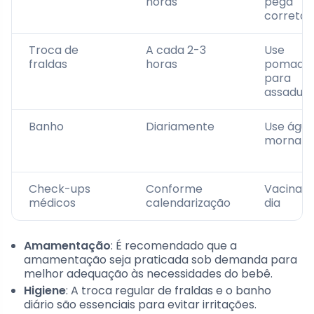
horas
pega
correta
Troca de
A cada 2-3
Use
fraldas
horas
pomada
para
assadur
Banho
Diariamente
Use águ
morna
Check-ups
Conforme
Vacinas
médicos
calendarização
dia
Amamentação
: É recomendado que a
amamentação seja praticada sob demanda para
melhor adequação às necessidades do bebê.
Higiene
: A troca regular de fraldas e o banho
diário são essenciais para evitar irritações.