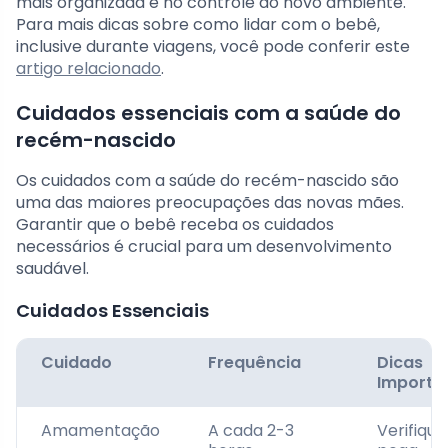
mais organizada e no controle do novo ambiente.
Para mais dicas sobre como lidar com o bebê,
inclusive durante viagens, você pode conferir este
artigo relacionado
.
Cuidados essenciais com a saúde do
recém-nascido
Os cuidados com a saúde do recém-nascido são
uma das maiores preocupações das novas mães.
Garantir que o bebê receba os cuidados
necessários é crucial para um desenvolvimento
saudável.
Cuidados Essenciais
Cuidado
Frequência
Dicas
Importa
Amamentação
A cada 2-3
Verifique