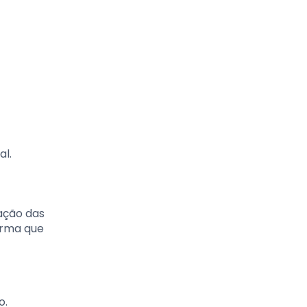
al.
tação das
orma que
o.