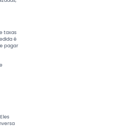
izadas,
e taxas
edida é
de pagar
e
Eles
nversa