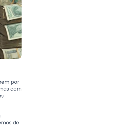
abem por
, mas com
as
a
remos de