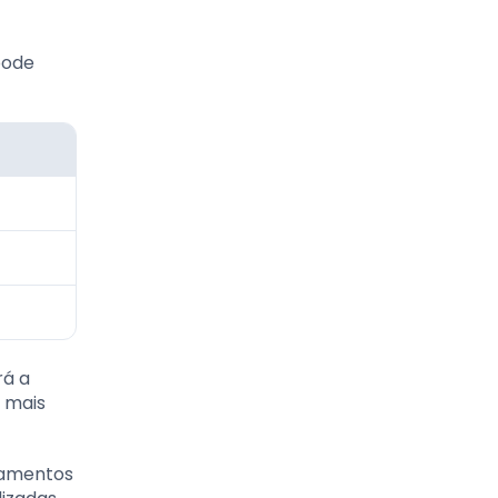
pode
rá a
a mais
gamentos