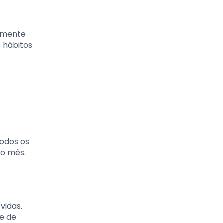
vamente
 hábitos
todos os
do mês.
vidas.
e de