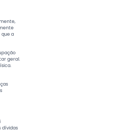
amente,
amente
z que a
cupação
ar geral.
sica.
nças
as
i
s dívidas