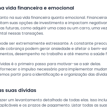
a vida financeira e emocional
nto na sua vida financeira quanto emocional. Financeir
itam suas opções de investimento e impactam negativ
pras futuras, como adquirir uma casa ou um carro, uma ve
tal nessas transações.
o pode ser extremamente estressante. A constante preo
 de cobrança podem gerar ansiedade e afetar o bem-est
amentos, desempenho no trabalho e até mesmo a saúde fí
vidas é o primeiro passo para motivar-se a sair delas.
 fornecer o impulso necessário para implementar muda
emos partir para a identificação e organização das dívid
as suas dívidas
azer um levantamento detalhado de todas elas. Isso inclu
s aplicáveis e os prazos de pagamento. Listar todas as sua