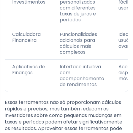
Investimentos
personalizados
fácil 
com diferentes
usar
taxas de juros e
períodos
Calculadora
Funcionalidades
Ideal 
Financeira
adicionais para
usuári
cálculos mais
avanç
complexos
Aplicativos de
Interface intuitiva
Acess
Finanças
com
dispos
acompanhamento
móvei
de rendimentos
Essas ferramentas não só proporcionam cálculos
rápidos e precisos, mas também educam os
investidores sobre como pequenas mudanças em
taxas e períodos podem afetar significativamente
os resultados. Aproveitar essas ferramentas pode