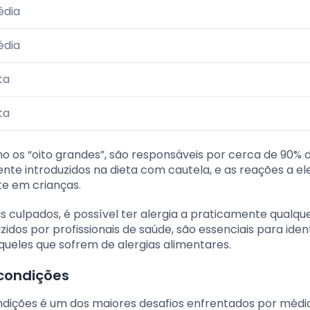
édia
édia
ta
ta
o os “oito grandes”, são responsáveis por cerca de 90% 
nte introduzidos na dieta com cautela, e as reações a el
e em crianças.
s culpados, é possível ter alergia a praticamente qualqu
zidos por profissionais de saúde, são essenciais para ident
ueles que sofrem de alergias alimentares.
 condições
ondições é um dos maiores desafios enfrentados por médi