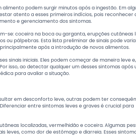
m alimento podem surgir minutos após a ingestão. Em alg
estar atento a esses primeiros indícios, pois reconhecer
amento e gerenciamento dos sintomas.
am-se: coceira na boca ou garganta, erupções cutâneas l
 ou pálpebras. Esta lista preliminar de sinais pode variar
a principalmente após a introdução de novos alimentos.
es sinais iniciais. Eles podem começar de maneira leve e
 Por isso, ao detectar qualquer um desses sintomas após
dica para avaliar a situação.
ultar em desconforto leve, outras podem ter consequên
Diferenciar entre sintomas leves e graves é crucial para
tâneas localizadas, vermelhidão e coceira. Algumas pe
s leves, como dor de estômago e diarreia. Esses sintom