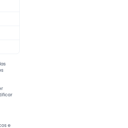
das
es
er
ificar
cos e