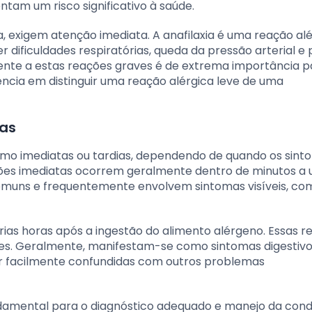
am um risco significativo à saúde.
a, exigem atenção imediata. A anafilaxia é uma reação al
 dificuldades respiratórias, queda da pressão arterial e
nte a estas reações graves é de extrema importância p
gência em distinguir uma reação alérgica leve de uma
ias
mo imediatas ou tardias, dependendo de quando os sint
ões imediatas ocorrem geralmente dentro de minutos a
omuns e frequentemente envolvem sintomas visíveis, co
árias horas após a ingestão do alimento alérgeno. Essas 
s. Geralmente, manifestam-se como sintomas digestiv
er facilmente confundidas com outros problemas
undamental para o diagnóstico adequado e manejo da cond