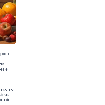
 para
o
 de
les é
em como
inais
ora de