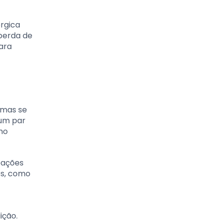
érgica
 perda de
ara
omas se
 um par
mo
reações
os, como
ição.