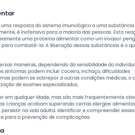
entar
 uma resposta do sistema imunológico a uma substância
ente, é inofensiva para a maioria das pessoas. Esta rea
neamente uma proteína alimentar como um invasor perig
, para combatê-la. A liberação dessas substâncias é o qu
ersas maneiras, dependendo da sensibilidade do indivídu
 sintomas podem incluir coceira, inchaço, dificuldades
intomas podem se sobrepor a outras condições médicas, o 
ização de exames especializados.
er em qualquer idade, mas são mais frequentemente ob
as crianças acabam superando certas alergias alimenta
sistir na vida adulta. Identificar e compreender esses
 e para a prevenção de complicações.
ca