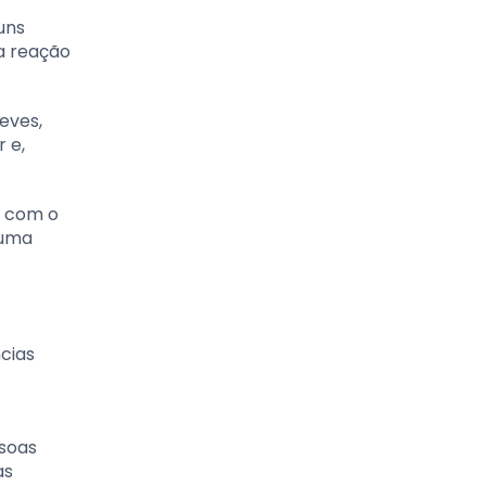
uns
 a reação
eves,
 e,
, com o
 uma
cias
ssoas
as