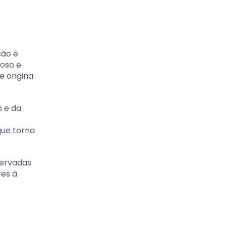
ção é
oso e
e origina
o e da
que torna
servadas
res à