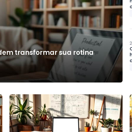
2
em transformar sua rotina
h
d