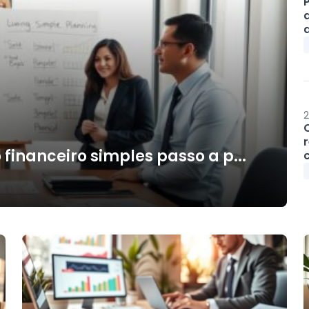
a
2
inanceiro simples passo a p...
c