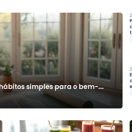
2
t
2
hábitos simples para o bem-...
e