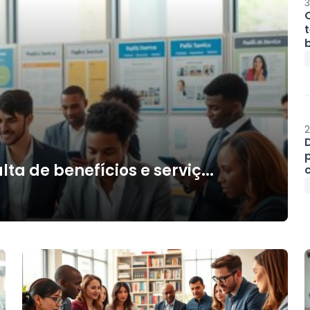
3
b
2
ta de benefícios e serviç...