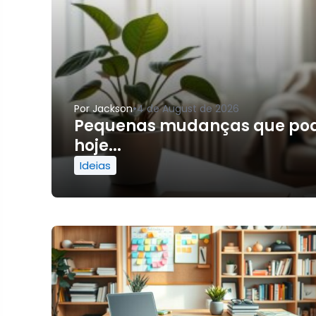
•
Por
Jackson
4 de August de 2026
Pequenas mudanças que pod
hoje...
Ideias