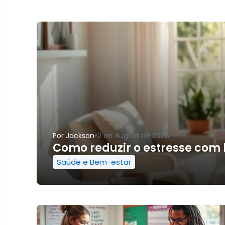
•
Por
Jackson
2 de August de 2026
Como reduzir o estresse com 
Saúde e Bem-estar