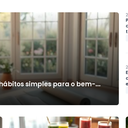
2
t
2
hábitos simples para o bem-...
e