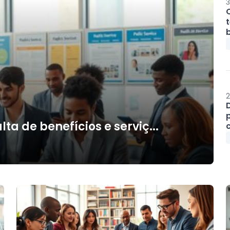
3
b
2
ta de benefícios e serviç...