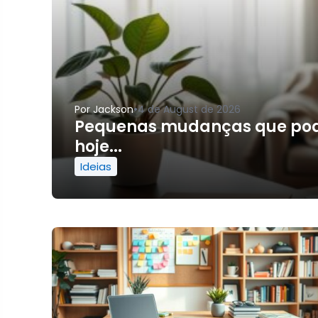
•
Por
Jackson
4 de August de 2026
Pequenas mudanças que pod
hoje...
Ideias