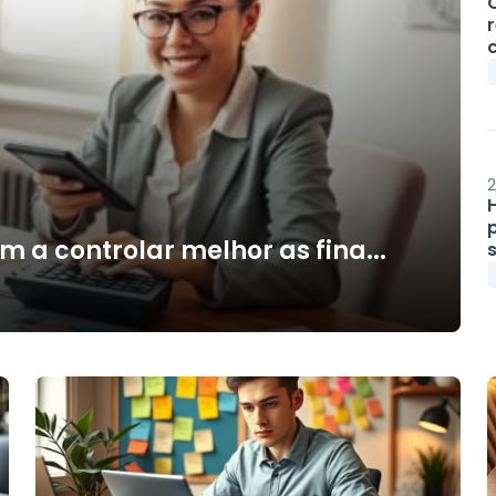
c
2
 a controlar melhor as fina...
s