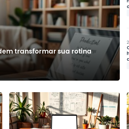
2
em transformar sua rotina
h
d