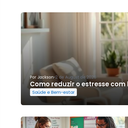
•
Por
Jackson
2 de August de 2026
Como reduzir o estresse com 
Saúde e Bem-estar